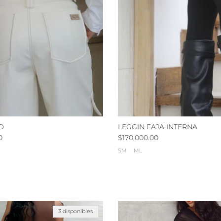
O
LEGGIN FAJA INTERNA
mal
Precio normal
0
$170,000.00
SM
ML
3 disponibles