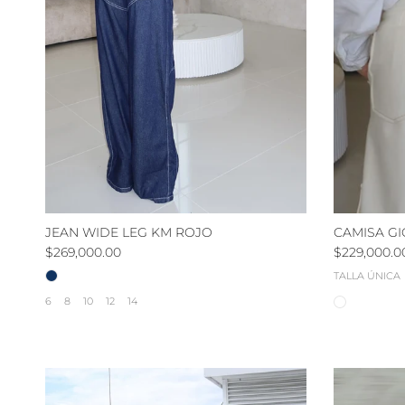
JEAN WIDE LEG KM ROJO
CAMISA GI
Precio normal
Precio nor
$269,000.00
$229,000.0
TALLA ÚNICA
6
8
10
12
14