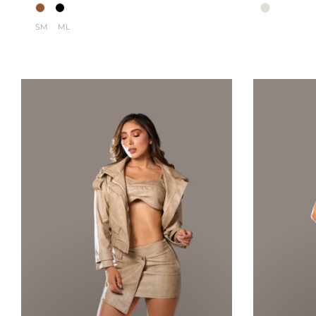
SM
ML