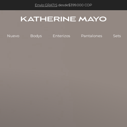
Nueva Colección.
Descubrela Aquí.
Nuevo
Bodys
Enterizos
Pantalones
Sets