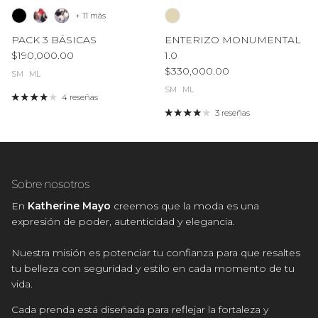
+ 11 más
PACK 3 BÁSICAS
ENTERIZO MONUMENTAL
Precio normal
$190,000.00
1.0
Precio normal
$330,000.00
SM
ML
SM
ML
4 reseñas
3 reseñas
Sobre nosotros
En
Katherine Mayo
creemos que la moda es una
expresión de poder, autenticidad y elegancia.
Nuestra misión es potenciar tu confianza para que resaltes
tu belleza con seguridad y estilo en cada momento de tu
vida.
Cada prenda está diseñada para reflejar la fortaleza y