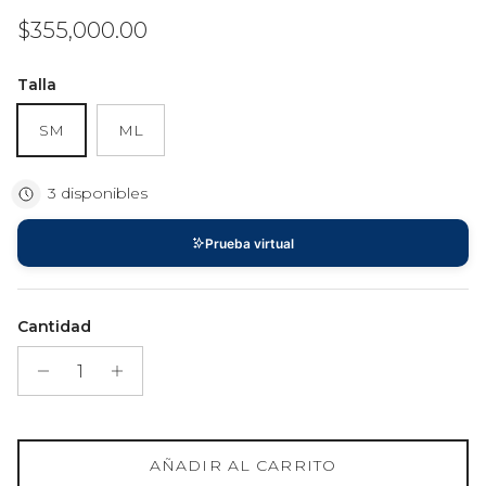
Precio normal
$355,000.00
Talla
SM
ML
3 disponibles
Prueba virtual
Cantidad
AÑADIR AL CARRITO